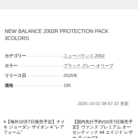
定。価格は$170。 また新たな情報が入り次第、スニーカー
ウォーズの
X
や
Facebook
などで報告したい。
■
U2002DXA
NEW BALANCE 2002R PROTECTION PACK
■
U2002DXB
3COLORS
■
U2002DXC
カテゴリー
ニューバランス
,
2002
カラー
ブラック
,
グレー
,
オリーブ
リリース日
2025年
価格
195
2025-10-01 08:57:32 更新
【海外10月7日発売予定】ナイ
【国内先行予約/10月7日発売予
キ ジョーダン ザイオン 4 "レア
定】ヴァンズ プレミアム オー
フォーム"
センティック 44 エイジド レザ
ー ティーク