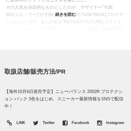
その人気を決定的なものとしたのが、デザイナー"YUE
WU(ユエ・ウー)"が手掛けた"PROTECTION PACK(プロテク
続きを読む
ション パック)"、またの名を"REFINED FUTURE(リファイ
ンド フューチャー)"である。「スニーカーは長く履き続ける
ことで風化し、その過程で独自の美しさが生まれる」という
哲学の下、新品でありながら、まるで何年も履き込んだかの
ような、切りっぱなしの不揃いなスウェードパーツを重ね合
わせた。この大胆でアーティスティックなアプローチは、ス
ニーカーシーンに衝撃を与え、リリースされるたびに即完売
取扱店舗/販売方法/PR
を記録するほどの熱狂を生んだ。
その伝説的コレクションから、トーナルカラーの3色がスタ
ンバイ。アッパーは、通気性の良いメッシュパネルの上に、
【海外10月6日発売予定】ニューバランス 2002R プロテクシ
象徴的である切りっぱなしのスウェードとレザーを配置。今
ョン パック 3色をはじめ、スニーカー最新情報をSNSで配信
回はアッパーからソールに至るまで、全てのパーツを一つの
中！
カラーで統一することで、これまでのモデルとは一線を画
す、ミニマルで洗練されたイメージを創り出した。
LINK
Twitter
Facebook
Instagram
海外では2025年10月6日にニューバランス取扱店にて発売予