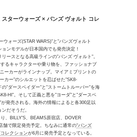
 スターウォーズ × バンズ ヴォルト コレ
ォーズ(STAR WARS)"と"バンズヴォルト
ボレーションモデルが日本国内でも発売決定！
リースとなる高級ラインの"バンズ ヴォルト"。
場するキャラクターや乗り物を、ファッショナブ
スニーカーがラインナップ。マイアミプリントの
ォーカー"のシルエットを忍ばせた"SK8-
クサイドの"ダースベイダー"と"ストームトルーパー"を海
SK8-HI"。そして正義と悪を"ヨーダ"と"ダースベ
AB"が発売される。海外の情報によると各300足以
ョンだそうだ。
り、BILLY’S、BEAMS原宿店、DOVER
ZAの3店舗で限定発売予定。ちなみに通常の
"バンズ
ーズコレクション
が6月に発売予定となっている。