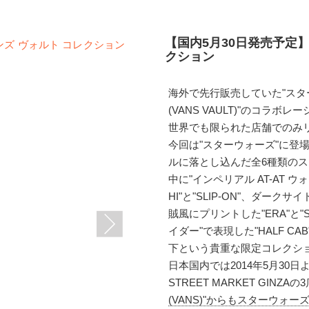
【国内5月30日発売予定】
クション
海外で先行販売していた"スターウ
(VANS VAULT)"のコラ
世界でも限られた店舗でのみリ
今回は"スターウォーズ"に登
ルに落とし込んだ全6種類の
中に"インペリアル AT-AT ウ
HI"と"SLIP-ON"、ダー
賊風にプリントした"ERA"と"
イダー"で表現した"HALF C
下という貴重な限定コレクシ
日本国内では2014年5月30日よ
STREET MARKET GIN
(VANS)"からもスターウォ