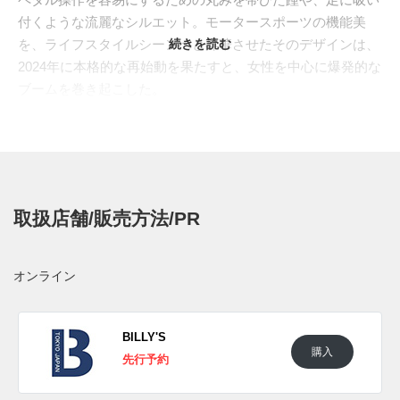
付くような流麗なシルエット。モータースポーツの機能美
を、ライフスタイルシーンへと昇華させたそのデザインは、
続きを読む
2024年に本格的な再始動を果たすと、女性を中心に爆発的な
ブームを巻き起こした。
その人気モデルから、大人の足元をエレガントに飾る、プレ
ミアムな最新仕様が登場。アッパーは通気性に優れたオープ
ンメッシュと、上質なスウェードのコンビネーションで構
築。サイドを駆け抜けるフォームストリップには、煌びやか
なメタリックカラーを採用し、ラグジュアリーな雰囲気をプ
取扱店舗/販売方法/PR
ラスしている。カラーは、精悍な"ブラック/メタリックシル
バー"と、アーシーな"オリーブ/マットシルバー"の2色を展
開。レーシング由来のシャープなシルエットと、洗練された
オンライン
素材使いが見事に調和。機能美とファッション性が融合し
た、新たな魅力を放つ一足である。
日本国内では2025年9月26日にプーマ取扱店にて発売予定。
BILLY'S
購入
価格は15,950円（税込）。また新たな情報が入り次第、スニ
先行予約
ーカーウォーズの
X
や
Facebook
などで報告したい。