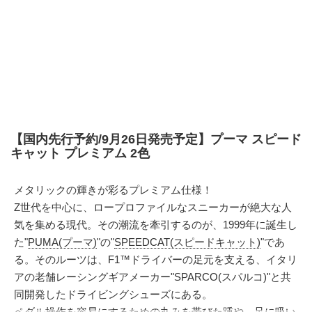
【国内先行予約/9月26日発売予定】プーマ スピード
キャット プレミアム 2色
メタリックの輝きが彩るプレミアム仕様！
Z世代を中心に、ロープロファイルなスニーカーが絶大な人
気を集める現代。その潮流を牽引するのが、1999年に誕生し
た"
PUMA(プーマ)
"の"
SPEEDCAT(スピードキャット)
"であ
る。そのルーツは、F1™ドライバーの足元を支える、イタリ
アの老舗レーシングギアメーカー"SPARCO(スパルコ)"と共
同開発したドライビングシューズにある。
ペダル操作を容易にするための丸みを帯びた踵や、足に吸い