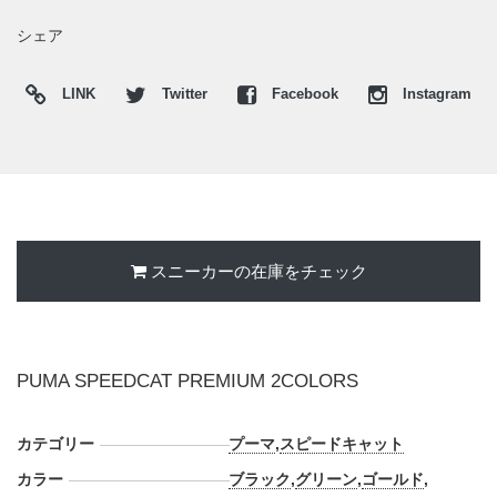
■
PUMA BLACK-GOLD(403902-06)
シェア
■
DARK OLIVE-MATTE SILVER(403902-04)
LINK
Twitter
Facebook
Instagram
スニーカーの在庫をチェック
PUMA SPEEDCAT PREMIUM 2COLORS
カテゴリー
プーマ
,
スピードキャット
カラー
ブラック
,
グリーン
,
ゴールド
,