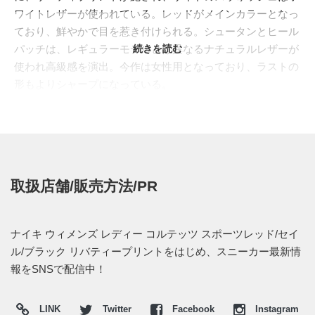
ワイトレザーが使われている。レッドがメインカラーとなっ
ており、鮮やかで目を惹き付けられる。シュータンとヒール
パッチは、レギュラーモデルとは異なるナチュラルレザーが
続きを読む
使われ高級感を演出。今作は女性用となっており、ラストの
形もよりシャープになっている。
今季も同じリバティファブリックを使ったスニーカーがライ
ンナップ。コルテッツの他に、エアマックス1、ハイパーク
レイブ、フリー5.0、ブレザーが展開された。
取扱店舗/販売方法/PR
ナイキ ウィメンズ レディー コルテッツ スポーツレッド/セイ
ル/ブラック リバティープリントをはじめ、スニーカー最新情
報をSNSで配信中！
LINK
Twitter
Facebook
Instagram