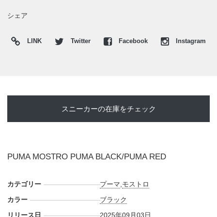
日本国内では2025年9月3日にプーマ取扱店にて発売予定。価
格は17,600円 (税込)。また新たな情報が入り次第、スニーカ
シェア
ーウォーズの
X
や
Facebook
などで報告したい。
LINK
Twitter
Facebook
Instagram
スニーカーの在庫をチェック
PUMA MOSTRO PUMA BLACK/PUMA RED
カテゴリー
プーマ
,
モストロ
カラー
ブラック
リリース日
2025年09月03日