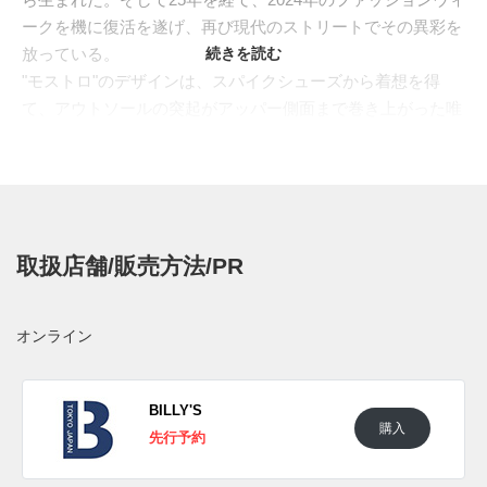
ークを機に復活を遂げ、再び現代のストリートでその異彩を
放っている。
続きを読む
"モストロ"のデザインは、スパイクシューズから着想を得
て、アウトソールの突起がアッパー側面まで巻き上がった唯
一無二のソールユニットが特徴である。左右非対称に配置さ
れたストラップクロージャーが組み合わさることで、他に類
を見ないオリジナリティ溢れるスタイルを完成させている。
足へのフィット感を高めると同時に静的なデザインを拒絶す
るかのような躍動感を生み出し、足元に強烈なインパクトを
取扱店舗/販売方法/PR
与える。
最新作では、漆黒のワントーンで統一、アバンギャルドなシ
ルエットを強調させた。アッパーのベースには軽量かつ通気
オンライン
性に優れたオープンメッシュを採用し、サイドを駆け抜ける
フォームストリップやストラップには質感の異なるレザーを
配置した。同色でありながらも、素材のコントラストによっ
BILLY'S
購入
て立体感が生まれ、ミニマルながらも深みのある表情を創出
先行予約
している。