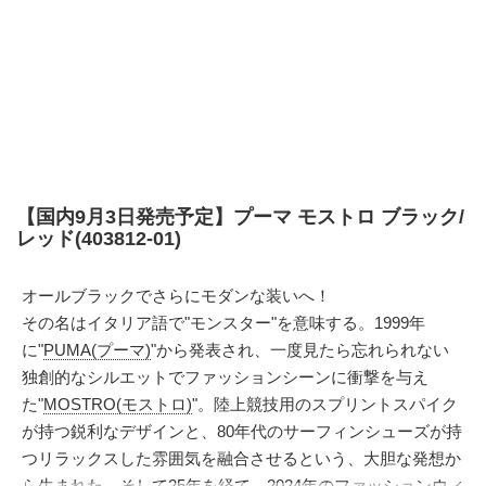
【国内9月3日発売予定】プーマ モストロ ブラック/
レッド(403812-01)
オールブラックでさらにモダンな装いへ！
その名はイタリア語で"モンスター"を意味する。1999年
に"
PUMA(プーマ)
"から発表され、一度見たら忘れられない
独創的なシルエットでファッションシーンに衝撃を与え
た"
MOSTRO(モストロ)
"。陸上競技用のスプリントスパイク
が持つ鋭利なデザインと、80年代のサーフィンシューズが持
つリラックスした雰囲気を融合させるという、大胆な発想か
ら生まれた。そして25年を経て、2024年のファッションウィ