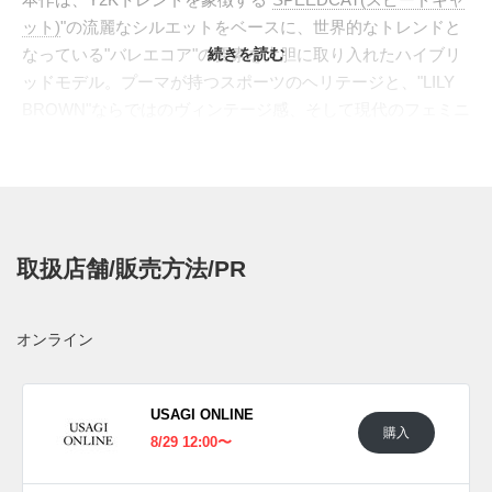
ット)
"の流麗なシルエットをベースに、世界的なトレンドと
なっている"バレエコア"の要素を大胆に取り入れたハイブリ
続きを読む
ッドモデル。プーマが持つスポーツのヘリテージと、"LILY
BROWN"ならではのヴィンテージ感、そして現代のフェミニ
ンなムードが見事に調和した、まさに唯一無二の逸足となっ
ている。
アッパーには、毛並みの美しい上質なスエードを、ニュアン
スのあるグレーで染め上げた。シューレースを排し、甲の部
分にはフィット感のあるゴムバンドを配置することで、バレ
取扱店舗/販売方法/PR
エシューズのような優雅な表情を創出。インソールには、フ
レッシュなミントグリーンを差し色として効かせ、見えない
部分にもこだわりが光る。さらに、環境に配慮したLWG認証
オンライン
のレザーを採用するなど、サステナブルな側面も持ち合わせ
ている。
日本国内では2025年8月29日にオンラインにて先行予約開
USAGI ONLINE
購入
始、9月10日にLILY BROWN取扱店にて発売予定。価格は
8/29 12:00〜
12,100円 (税込)。また新たな情報が入り次第、スニーカーウ