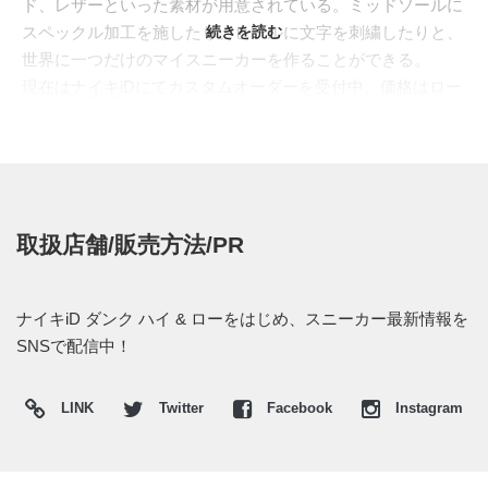
ド、レザーといった素材が用意されている。ミッドソールに
スペックル加工を施したり、ヒールに文字を刺繍したりと、
続きを読む
世界に一つだけのマイスニーカーを作ることができる。
現在は
ナイキiD
にてカスタムオーダーを受付中。価格はロー
カットが14,400?15,400円、ハイカットが15,400?16,500円。
メンズ、ウィメンズ、ボーイズ、ガールズの全サイズで展
開。
取扱店舗/販売方法/PR
ナイキiD ダンク ハイ & ローをはじめ、スニーカー最新情報を
SNSで配信中！
LINK
Twitter
Facebook
Instagram