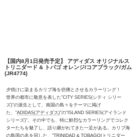
【国内8月1日発売予定】 アディダス オリジナルス
トリニダード & トバゴ オレンジ/コアブラック/ガム
(JR4774)
夕焼けに染まるカリブ海を彷彿とさせるカラーリング！
世界の都市に敬意を表した"CITY SERIES(シティ シリー
ズ)"の派生として、南国の島々をテーマに掲げ
た、"
ADIDAS(アディダス)
"の"ISLAND SERIES(アイランド
シリーズ)"。その中でも、特に鮮烈なカラーリングでコレク
ターたちを魅了し、語り継がれてきた一足がある。カリブ海
の島国の名を冠した、"TRINIDAD & TOBAGO(トリニダー