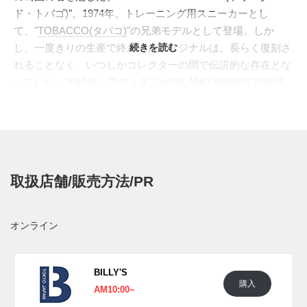
ド・トバゴ)"。1974年、トレーニング用スニーカーとし
て、"
TOBACCO(タバコ)
"の兄弟モデルとして登場。しか
し、一度きりの生産で終わったオリジナルは、長らく復刻さ
続きを読む
れることなく、いつしかコレクターの間で伝説的な存在とな
っていた。2015年、アディダスが"ISLAND SERIES"の復活
企画を行ったことで、数十年ぶりに待望のリイシューが実
現。そして10年ぶりに再び蘇る。
アッパーには、毛足の長い柔らかなスウェードを採用し、カ
リブの夕焼けをイメージしたという、発色の良いオレンジ系
のレッドで染め上げられている。サイドを駆け抜ける3本ラ
取扱店舗/販売方法/PR
インは、ギザギザのエッジを持つ、クラシックな黒のスウェ
ード製ストライプ。そこには、ヴィンテージのトレーニング
シューズに見られる、小さな通気孔が施されている。飴色の
オンライン
風合いが魅力のガムソールと、ゴールドの箔押しにアップデ
ートされたシュータンロゴが、レトロな雰囲気を演出する。
日本国内では2025年8月1日にアディダス オリジナルス取扱
BILLY'S
購入
店にて発売予定。価格は16,500円 (税込)。また新たな情報が
AM10:00~
入り次第、スニーカーウォーズの
X
や
Facebook
などで報告し