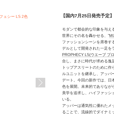
【国内7月25日発売予定】 
モダンで都会的な印象を与え
世界にその名を轟かせる、"
M
ファッションシーンを席巻す
デルとして開発された一足を
PROPHECY LS(ウエーブ プ
合し、まさに時代が求める逸
トップアスリートのために作
ルユニットを継承し、アッパ
デート。今回の新作では、日
色を展開。未来的でありなが
美学を追求し、ハイファッシ
いる。
アッパーは通気性に優れたメ
ることで、流線的でダイナミ