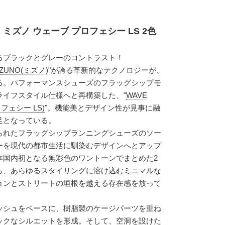
ミズノ ウェーブ プロフェシー LS 2色
るブラックとグレーのコントラスト！
IZUNO(ミズノ)
"が誇る革新的なテクノロジーが、
る。パフォーマンスシューズのフラッグシップモ
ライフスタイル仕様へと再構築した、"
WAVE
ロフェシー LS)
"。機能美とデザイン性が見事に融
足となっている。
られたフラッグシップランニングシューズのソー
ーを現代の都市生活に馴染むデザインへとアップ
本国内初となる無彩色のワントーンでまとめた2
ら、あらゆるスタイリングに溶け込むミニマルな
ョンとストリートの垣根を越える存在感を放って
ッシュをベースに、樹脂製のケージパーツを重ね
ックなシルエットを形成。そして、空洞を設けた