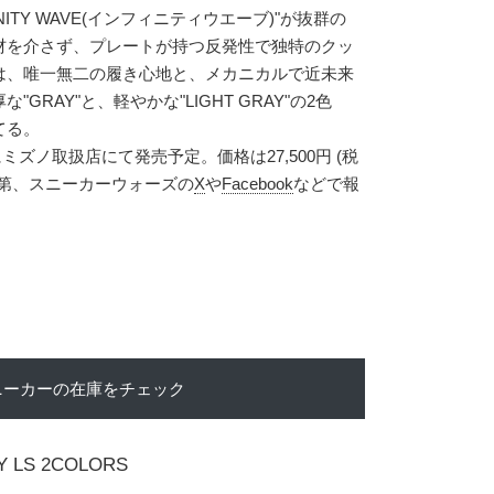
NITY WAVE(インフィニティウエーブ)"が抜群の
材を介さず、プレートが持つ反発性で独特のクッ
は、唯一無二の履き心地と、メカニカルで近未来
GRAY"と、軽やかな"LIGHT GRAY"の2色
てる。
にミズノ取扱店にて発売予定。価格は27,500円 (税
次第、スニーカーウォーズの
X
や
Facebook
などで報
ニーカーの在庫をチェック
Y LS 2COLORS