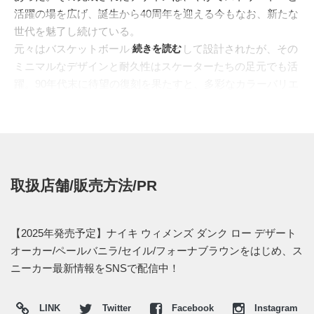
活躍の場を広げ、誕生から40周年を迎える今もなお、新たな
世代を魅了し続けている。
元々はバスケットボールシューズとして設計されたが、その
続きを読む
ミニマルなデザインと耐久性はスケーターたちの足元でも活
躍。90年代末に待望の復刻を果たすと、多彩なカラーバリエ
ーションが展開され、ダンク旋風が巻き起こる。そして2020
年代、その人気は再び爆発し、世代や性別の垣根を越えて愛
される、ストリートファッションに不可欠な一足としての地
位を不動のものとした。
本作は、落ち着きのあるアースカラーで構成された、新たな
取扱店舗/販売方法/PR
魅力を放つ一足。ペールバニラのレザーをベースに、デザー
トオーカーのオーバーレイを重ね、サイドを駆け抜けるスウ
ッシュとアウトソールはファウナブラウンで引き締めてい
【2025年発売予定】ナイキ ウィメンズ ダンク ロー デザート
る。そして、このモデルを特別なものにしているのが、シュ
オーカー/ペールバニラ/セイル/フォーナブラウンをはじめ、ス
ーレースに付属するメタリック製のチャームだ。サクランボ
ニーカー最新情報をSNSで配信中！
とスマイルフェイスのモチーフが、夏の高揚感を演出し、足
元に遊び心を加えてくれる。
LINK
Twitter
Facebook
Instagram
海外では2025年夏にナイキ取扱店にて発売予定。価格は