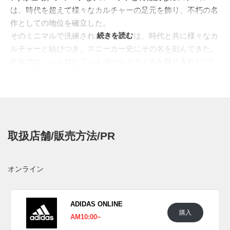
は、時代を超えて様々なカルチャーの足元を飾り、不朽の名
作としての地位を確立した。
そのミニマルで洗練されたデザインは、時代と共に様々なカ
続きを読む
ルチャーと結びつき、スニーカー史にその名を刻んできた。
近年では、レトロなフットボールスタイルを取り入れた"ブ
ロークコア"の隆盛と、"SAMBA(サンバ)"を筆頭とする細身の
アディダスブームが完全にシンクロ。再びトレンドの最前線
へと躍り出た。
今回登場したのは、温かみのあるアースカラーで構成された
一足。アッパーには、クラフト感あふれるブラウンデザート
取扱店舗/販売方法/PR
の編み込みテキスタイルを採用し、同色のスウェードで補
強。サイドを駆け抜けるスリーストライプスにはクリーンな
ワンダーホワイトを、そしてライニングには上品なマジック
オンライン
ベージュのレザーをあしらい、絶妙なカラーバランスを創り
出している。ヴィンテージな雰囲気を高める半透明のガムソ
ールが、クラシックなシルエットを完璧にまとめている。
ADIDAS ONLINE
購入
日本国内では2025年6月19日にアディダス オリジナルス取扱
AM10:00~
店にて発売予定。価格は19,800円 (税込)。また新たな情報が