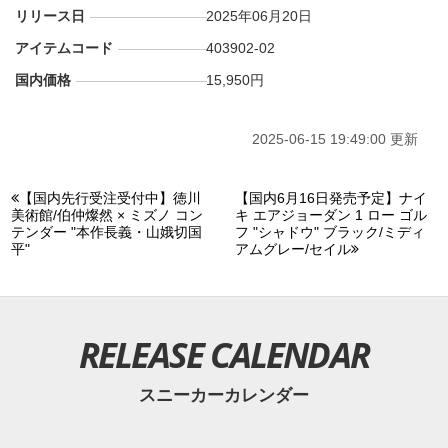
リリース日
2025年06月20日
アイテムコード
403902-02
国内価格
15,950円
2025-06-15 19:49:00 更新
【国内先行受注受付中】徳川
【国内6月16日発売予定】ナイ
美術館/伯仲燦然 × ミズノ コン
キ エアジョーダン 1 ロー ゴル
テンダー "本作長義・山娥切国
フ "シャドウ" ブラック/ミディ
平"
アムグレー/セイル
RELEASE CALENDAR
スニーカーカレンダー