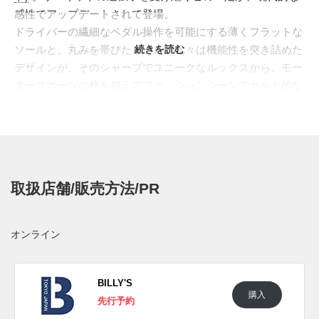
感性でアップデートされて登場。
ドライバーの繊細なペダル操作を可能にする薄くフラットな
ソールと、丸みを帯びたヒール。元々は機能性を突き詰めた
続きを読む
デザインが、そのシャープでユニークなルックスから、モー
タースポーツの枠を超えてファッションシーンでカルト的な
人気を博した。Y2Kリバイバルのトレンドに乗って、今再び
その存在感がクローズアップされている。
本作は、そのアイコニックなシルエットを、洗練されたライ
トグレーのトーンでまとめたプレミアム仕様。アッパーは、
通気性の良いメッシュと、補強パーツとして配置されたスウ
取扱店舗/販売方法/PR
ェードのコンビネーションで構築され、同系色ながらも豊か
な表情を生み出している。サイドを駆け抜けるフォームスト
リップには、メタリックシルバーのレザーを採用し、クール
オンライン
で未来的なアクセントをプラス。ヒールに刺繍されたキャッ
トロゴや、上質なレザーライニングが、その特別感を一層高
めている。
BILLY'S
購入
日本国内では2025年6月20日にプーマ取扱店にて発売予定。
先行予約
価格は15,950円 (税込)。また新たな情報が入り次第、スニー