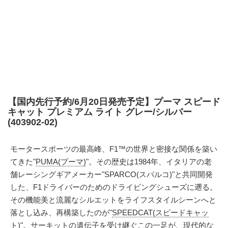
【国内先行予約/6月20日発売予定】プーマ スピード
キャット プレミアム ライト グレー/シルバー
(403902-02)
モータースポーツの最高峰、F1™の世界と密接な関係を築い
てきた"
PUMA(プーマ)
"。その歴史は1984年、イタリアの老
舗レーシングギアメーカー"SPARCO(スパルコ)"と共同開発
した、F1ドライバーのためのドライビングシューズに遡る。
その機能美と流麗なシルエットをライフスタイルシーンへと
落とし込み、再構築したのが"
SPEEDCAT(スピードキャッ
ト)
"。サーキットの遺伝子を受け継ぐこの一足が、現代的な