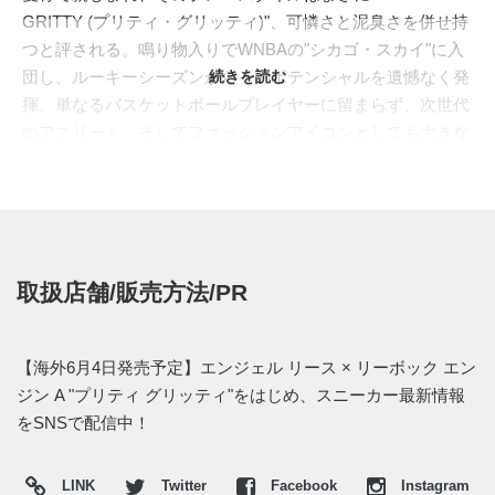
GRITTY (プリティ・グリッティ)"、可憐さと泥臭さを併せ持
つと評される。鳴り物入りでWNBAの"シカゴ・スカイ"に入
団し、ルーキーシーズンからそのポテンシャルを遺憾なく発
続きを読む
揮。単なるバスケットボールプレイヤーに留まらず、次世代
のアスリート、そしてファッションアイコンとしても大きな
注目を集めている。2023年10月には"
REEBOK(リーボッ
ク)
"とのパートナーシップ契約を発表し、2026年には自身の
シグネチャーモデルの展開も予定されているという。
その"ANGEL REESE"のPEカラーが、同ブランドで2010年代
初頭以来となる本格的なパフォーマンスバスケットボールシ
取扱店舗/販売方法/PR
ューズとして注目を集める、"ENGINE A (エンジン A)"から登
場する。90年代に"MOBIUS COLLECTION (メビウス コレク
ション)"で培われた「アスリートの途切れない動き」を表現
【海外6月4日発売予定】エンジェル リース × リーボック エン
した、メビウスの輪を思わせる流麗なカーブラインのデザイ
ジン A "プリティ グリッティ"をはじめ、スニーカー最新情報
ン哲学を色濃く受け継いでいる。アッパーは軽量性と通気性
をSNSで配信中！
に優れたエクソスケルトン構造で構築。ミッドソールに
は、"ERS™ (エナジー リターン システム)"を搭載したEVAフ
LINK
Twitter
Facebook
Instagram
ォームを採用し、かかとと前足部には窒素を注入し