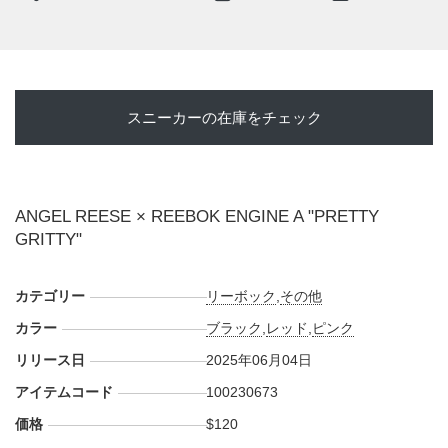
た"SUPERFLOAT (スーパーフロート)"クッショニングを仕込
むことで、着地時の衝撃を吸収しながら爆発的な反発力を生
み出す。
今作では"PRETTY GRITTY (プリティ・グリッティ)"と呼ば
スニーカーの在庫をチェック
れ、彼女のプレースタイルとパーソナリティを投影。深みの
あるブラックに、彼女のコート内外での大胆かつ繊細なスタ
イルを体現するかのように、鮮烈なピンクブラスターのアク
セントがTPUケージのつま先部分やミッドソール、そして細
ANGEL REESE × REEBOK ENGINE A "PRETTY
部のディテールに採用されている。シュータンには、彼女の
GRITTY"
シグネチャーである"AR"ロゴが誇らしげに配される。
海外では2025年6月4日にリーボック取扱店にて発売予定。価
カテゴリー
格は$120。また新たな情報が入り次第、スニーカーウォーズ
リーボック
,
その他
の
X
や
Facebook
などで報告したい。
カラー
ブラック
,
レッド
,
ピンク
リリース日
2025年06月04日
アイテムコード
100230673
価格
$120