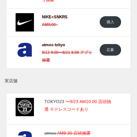
リ抽選
予定。価格は$210。
NIKE+SNKRS
購入
AM9:00~
UPDATE
日本国内では2025年8月23日にatmosとTOKYO23にて発売予
定。価格は32,340円 (税込)。
atmos tokyo
応募
8/13 9:00〜8/21 8:59 アプリ
UPDATE
抽選
日本国内では2025年9月23日にatmosにて再販予定。 また新
たな情報が入り次第、スニーカーウォーズの
X
や
Facebook
な
実店舗
どで報告したい。
TOKYO23
〜9/23 AM10:00 店頭抽
選 ※ドレスコードあり
atmos
AM9:30 店頭抽選