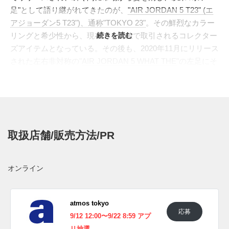
足"として語り継がれてきたのが、
"AIR JORDAN 5 T23" (エ
アジョーダン5 T23")、通称"TOKYO 23"
。その鮮烈なカラー
リングと希少性から、現在でも高値で取引されるコレクター
続きを読む
ズアイテムとなっている。その後も、2020年11月にリリース
された左右非対称の"
AIR JORDAN 5 WHAT THE
"の左足にそ
のデザインが採用され、さらに2024年5月には同じカラーパ
レットを落とし込んだ"
AIR JORDAN SPIZIKE LOW
TOKYO23
"が登場するなど、その伝説は形を変えながらも受
け継がれてきた。
あの熱狂から14年の時を経て、ついに"AIR JORDAN 5
取扱店舗/販売方法/PR
TOKYO 23"が、ファン待望のOG仕様で復刻を果たすとの情
報が入ってきた。アッパーを覆うのは、鮮やかでエネルギッ
シュなイエローのプレミアムスエード。シュータンとサイド
オンライン
のネットパーツにはクールなウルフグレーが採用され、ミッ
ドソールのアイコニックなシャークティースとライニングは
引き締まったブラックで仕上げられる。ヒールサイドに誇ら
atmos tokyo
応募
しげに刺繍された"T23"が鎮座する。
9/12 12:00〜9/22 8:59 アプ
海外では2025年9月30日にナイキ ジョーダン取扱店にて発売