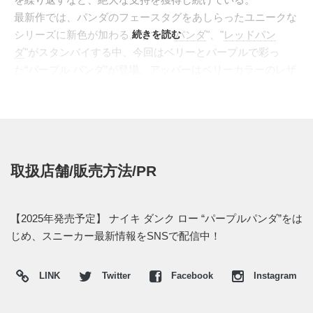
最新作では、パンダのフェースタグをあしらったユニークな
シリーズに新色が加わる。すでに"
続きを読む
パンダ
"、"
レッドパン
ダ
"がスタンバイする中、今回はベリーとパープルで彩っ
た“パープル パンダ”が登場。アッパーはベリーカラーのレザ
ー、補強パーツには光沢感のあるパープルのパテントレザー
を組み合わせ、鮮やかなツートーンを構成。シューレースに
付属するパンダフェースのタグがコレクション性を高める。
さらに、シューズボックスもスペシャル仕様。点線に沿って
切り抜き、組み立てることで花瓶やペン立てとして再利用で
取扱店舗/販売方法/PR
きるサステナブルなギミックを搭載。世界各国の言語で「共
有してお楽しみください」とメッセージが添えられ、コレク
ティビティとエコマインドを兼ね備えた一足となっている。
【2025年発売予定】 ナイキ ダンク ロー “パープルパンダ”をは
海外では2025年にナイキ取扱店にて発売予定。価格は
じめ、スニーカー最新情報をSNSで配信中！
$120。 また新たな情報が入り次第、スニーカーウォーズの
X
や
Facebook
などで報告したい。
LINK
Twitter
Facebook
Instagram