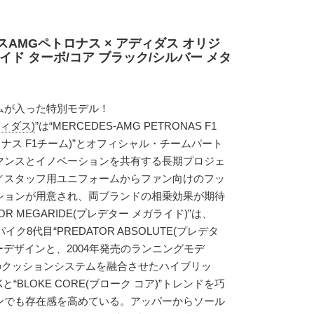
AMGペトロナス × アディダス オリジ
イド ターボ/コア ブラック/シルバー メタ
ムが入った特別モデル！
ディダス)
”は“MERCEDES-AMG PETRONAS F1
ロナス F1チーム)”とオフィシャル・チームパート
マンスとイノベーションを共有する長期プロジェ
／スタッフ用ユニフォームからファン向けのフッ
ションが用意され、両ブランドの相乗効果が期待
R MEGARIDE(プレデター メガライド)”は、
ク8代目“PREDATOR ABSOLUTE(プレデタ
ーデザインと、2004年発売のランニングモデ
ド)”のクッションシステムを融合させたハイブリッ
“BLOKE CORE(ブローク コア)”トレンドを巧
ンでも存在感を高めている。アッパーからソール