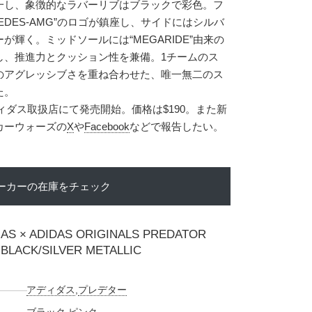
一し、象徴的なラバーリブはブラックで彩色。フ
EDES-AMG”のロゴが鎮座し、サイドにはシルバ
輝く。ミッドソールには“MEGARIDE”由来の
し、推進力とクッション性を兼備。1チームのス
のアグレッシブさを重ね合わせた、唯一無二のス
た。
ディダス取扱店にて発売開始。価格は$190。また新
カーウォーズの
X
や
Facebook
などで報告したい。
ーカーの在庫をチェック
S × ADIDAS ORIGINALS PREDATOR
BLACK/SILVER METALLIC
アディダス
,
プレデター