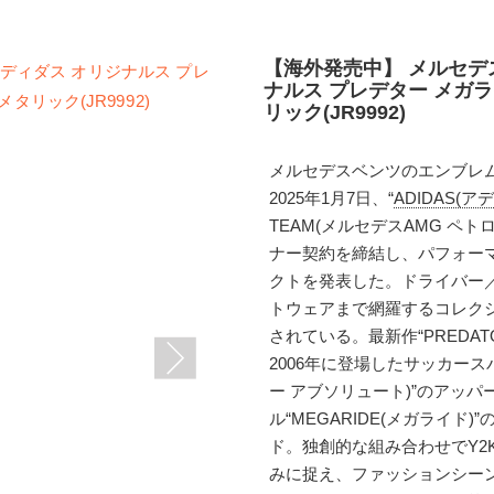
【海外発売中】 メルセデス
ナルス プレデター メガラ
リック(JR9992)
メルセデスベンツのエンブレ
2025年1月7日、“
ADIDAS(ア
TEAM(メルセデスAMG ペト
ナー契約を締結し、パフォー
クトを発表した。ドライバー
トウェアまで網羅するコレク
されている。最新作“PREDATO
2006年に登場したサッカースパイ
ー アブソリュート)”のアッパ
ル“MEGARIDE(メガライ
ド。独創的な組み合わせでY2Kと
みに捉え、ファッションシー