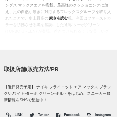
ングス マックスエアを搭載。最高峰のクッショニングに加
え、足の自然な動きに対応するフレックスグルーブを取り入
れたことで、史上最高の柔軟性を実現。今回はファーストカ
続きを読む
ラーを彷彿させる黒を基調にした通称"ターボグリーン
(TURBO GREEN)"が登場。惹きつけられるような美しいグ
ラデーションが特徴的な一足となっている。
日本国内では
NIKE 吉祥寺
などの一部ショップにて発売中。
価格は23,760円 (税込)。またレディースモデルも新しく3色
がラインナップ。おそらく他のナイキ取り扱い店でも近日発
売されるはずだ。
取扱店舗/販売方法/PR
【近日発売予定】 ナイキ フライニット エア マックス ブラッ
ク/ホワイト-ターボ グリーン-ボルトをはじめ、スニーカー最
新情報をSNSで配信中！
LINK
Twitter
Facebook
Instagram