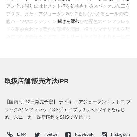
アンクル周りにはセメント柄を彷彿させるスペックル加工を
プラス。またエアジョーダン2の特徴ともいえるヒールの蛇
腹パーツやエッジラインには、鮮やかな配色のインフラレッ
続きを読む
ドを組み合わせて豊かな表情を演出。様々なマテリアルを巧
みにつなぎ合せることで、ストリートテイスト溢れる一足に
仕上げている。
日本国内では2014年4月12日 午前9時より、ジョーダン取り
扱い店で発売予定。価格は19,440円 (税込)。
(※2014年4月12日追記)
取扱店舗/販売方法/PR
【正規取り扱い店】
--オンラインショップ--
・
ナイキストア オンライン
【国内4月12日発売予定】 ナイキ エアジョーダン 2 レトロ ブ
・
山男footgear
ラック/インフラレッド23-ピュア プラチナ-ホワイトをはじ
・
Kinetics
め、スニーカー最新情報をSNSで配信中！
--実店舗--
LINK
Twitter
Facebook
Instagram
・
NIKE原宿