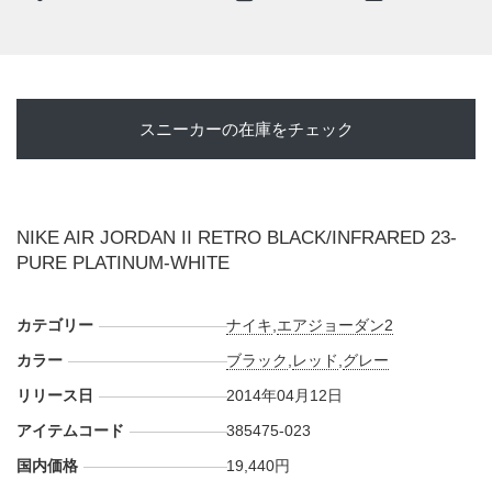
・
NIKE 吉祥寺
・
NIKE福岡
・
Sports Lab by atmos
・
ミタスニーカーズ
スニーカーの在庫をチェック
・
UNDEFEATED
(抽選販売)
・
UPTOWN DELUXE
・
Gallery2
etc...
NIKE AIR JORDAN II RETRO BLACK/INFRARED 23-
PURE PLATINUM-WHITE
カテゴリー
ナイキ
,
エアジョーダン2
カラー
ブラック
,
レッド
,
グレー
リリース日
2014年04月12日
アイテムコード
385475-023
国内価格
19,440円