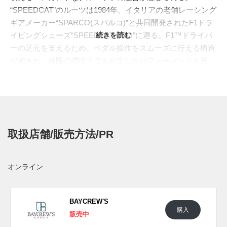
“SPEEDCAT”のルーツは1984年、イタリアの老舗レーシング
ギアメーカー“SPARCO(スパルコ)”と共同開発されたF1ドラ
イビングシューズ“SPEEDCAT PRO”に遡る。F1™ドライバ
続きを読む
ーの足元を支えるため、ペダル操作をスムーズに行える構造
が施され、極限の環境下でも安定したパフォーマンスを発
揮。その技術に女性らしいファッション視点を取り入れ、
1999年にタウンユース向けへと落とし込んだの
が“SPEEDCAT”になる。
最大の特徴は、ドライビングシューズならではのディテー
ル。アウトソールにはタイヤのトレッドパターンを模したデ
取扱店舗/販売方法/PR
ザインを採用し、高いグリップ力とペダルとの一体感を生み
出す。ヒール部分は車のペダル操作を想定し、かかとが上向
きに反るような設計になっており、足の自然なローリングを
オンライン
サポート。さらに、つま先は丸みを帯びていて、ペダル操作
の邪魔にならないフォルムが特長。
今作は数あるカラーリングの中でも屈指の人気を誇るのがビ
BAYCREW'S
購入
ターなコーヒーカラーが登場。アッパーに上質なスエード素
販売中
材を使用し、なめらかな質感と高級感を演出。ワイドパンツ