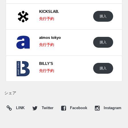
やロングスカートなど、さまざまなコーディネートに取り入
KICKSLAB.
れやすく、女性の足元を洗練させるアイテムとしてもおすす
購入
先行予約
め。現在は女性を中心に支持を集め、男性向けのサイズでも
完売が続いている。
日本国内では2025年2月21日にプーマ取扱店にて発売予定。
atmos tokyo
価格は14,300円 (税込)。また新たな情報が入り次第、スニー
購入
先行予約
カーウォーズの
Twitter
や
Facebook
などで報告したい。
(pic. ddswshop)
BILLY'S
購入
先行予約
シェア
LINK
Twitter
Facebook
Instagram