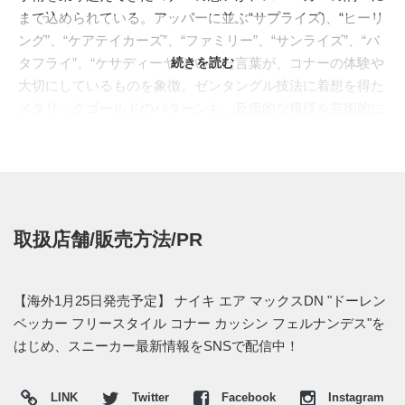
まで込められている。アッパーに並ぶ“サプライズ)、“ヒーリ
ング”、“ケアテイカーズ”、“ファミリー”、“サンライズ”、“バ
タフライ”、“ケサディーヤ”といった言葉が、コナーの体験や
続きを読む
大切にしているものを象徴。ゼンタングル技法に着想を得た
メタリックゴールドのパターンも、反復的な模様を芸術的に
昇華することで、彼のクリエイティビティを表現している。
さらに、アウトソールとエアバブルには、コナーのモットー
でもある「一歩一歩」を英語とスペイン語“ONE STEP AT A
TIME/PASO A PASO”で刻印。困難に直面しても歩みを止め
ない姿勢を強くアピールする。また、アッパー周囲にあしら
取扱店舗/販売方法/PR
われた音符は、コナーが姉テスと一緒に作曲した“無名のピ
アノデュエット”を譜面化したもの。左足が左手、右足が右
手のパートに該当し、家族とのつながりを音楽で表現する遊
【海外1月25日発売予定】 ナイキ エア マックスDN "ドーレン
び心が感じられる。販売による収益はすべてオレゴン健康科
ベッカー フリースタイル コナー カッシン フェルナンデス"を
学大学基金に寄付され、コナーの手術やリハビリを支えた医
はじめ、スニーカー最新情報をSNSで配信中！
療チームをはじめ、小児病院で治療を受ける子どもたちをサ
ポートするために活用される。困難と闘いながらも、デザイ
LINK
Twitter
Facebook
Instagram
ンを通して希望と勇気を届けようとするコナーの物語が鮮明