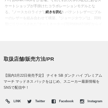
ケートショップが手掛けたコラボレーションモデルとな
る。"ノースカロライナ"は、ホワイトパテントレザーにブル
続きを読む
ーのレザーを組み合わせて構築。"ジョージタウン"は、同時
期にリリースされた"ターミネーター(TERMINATOR)"からイ
ンスパイアし、ヒールにNIKEのロゴが入る。どちらも2トー
ンカラーで仕上げたシンプルビューティーなスニーカーとな
っている。
日本国内では2014年3月22日より、ナイキSB取り扱い店にて
発売予定。価格は13,650円。現在は一部の店舗にて先行予約
取扱店舗/販売方法/PR
が開始されている。
【国内3月22日発売予定】 ナイキ SB ダンク ハイ プレミアム
マーチ マッドネス パックをはじめ、スニーカー最新情報を
SNSで配信中！
LINK
Twitter
Facebook
Instagram