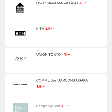
定。価格は24,200円 (税込)。 また新たな情報が入り次第、ス
Dover Street Market Ginza
4/5〜
ニーカーウォーズの
Twitter
や
Facebook
などで報告したい。
KITH
4/5〜
UNION TOKYO
4/5〜
COMME des GARCONS OSAKA
4/5〜
Forget me nots
4/5〜