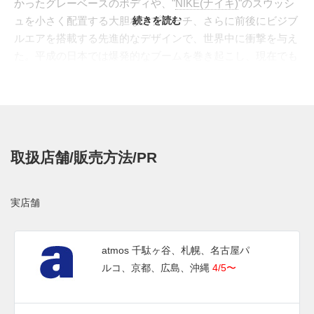
かったグレーベースのボディや、"
NIKE(ナイキ)
"のスウッシ
ュを小さく配置する大胆なアプローチ、さらに前後にビジブ
続きを読む
ルエアを搭載する先進的なデザインで、世界中に衝撃を与え
た。平成の日本では爆発的なブームを巻き起こし、現在でも
絶大な支持を集めている。 その中でも、オリジナルカラー
の"
イエローグラデ
"はスニーカーファンの間で特別な存在と
され、復刻のたびに即完売を繰り返している。今回、30周年
を記念してそのイエローグラデが再び復刻。アッパーはグレ
ーからブラックへ移り変わる美しいグラデーションが採用さ
取扱店舗/販売方法/PR
れ、差し色には鮮やかなボルトカラーを使用。さらに、発売
初期にごく少数しか出回らなかったシングルステッチ仕様の
ボーダー上部が忠実に再現されている。 アニバーサリーイ
実店舗
ヤーを記念して
"NIKE SB"
仕様がスタンバイするなど、再び
スニーカーシーンを熱狂させることが期待されている
2025年4月にナイキ取扱店にて発売予定。価格は$185。
atmos 千駄ヶ谷、札幌、名古屋パ
ルコ、京都、広島、沖縄
4/5〜
UPDATE
日本国内では2025年4月5日にナイキ取扱店にて順次発売予