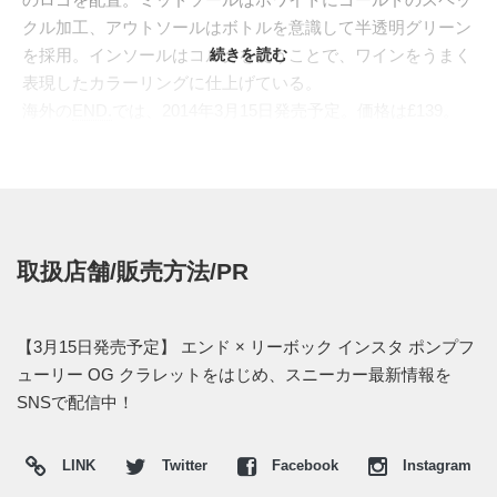
クル加工、アウトソールはボトルを意識して半透明グリーン
を採用。インソールはコルクを使うことで、ワインをうまく
続きを読む
表現したカラーリングに仕上げている。
海外の
END.
では、2014年3月15日発売予定。価格は£139。
日本国内でのリリース情報は分かっていない。もし正規取り
扱い店でリリース情報が出た際には、スニーカーウォーズで
再度紹介したいと思う。
(※2014年3月18日追記)
取扱店舗/販売方法/PR
日本国内ではアトモスとミタスニーカーズで、2013年3月15
日にゲリラリリースされたようだ。今後も20周年記念モデル
は、この2つのショップで順次展開されていくと思われる。
【3月15日発売予定】 エンド × リーボック インスタ ポンプフ
ューリー OG クラレットをはじめ、スニーカー最新情報を
SNSで配信中！
LINK
Twitter
Facebook
Instagram