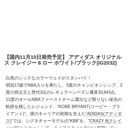
【国内11月10日発売予定】 アディダス オリジナル
ス クレイジー 8 ロー ホワイト/ブラック(IG2032)
白黒のシックなカラーウェイがスタンバイ！
弱冠17歳でNBA入りを果たし、5度のチャンピオンシップ、2
度の得点王と歴代3位のレギュラーシーズン通算33,643点、
11度のオールNBAファーストチーム選出など限りない栄光の
軌跡を残したレジェンド、"KOBE BRYANT(コービー・ブラ
イアント)"。彼のキャリアの初期を支えた"
ADIDAS(アディダ
ス)
"では、シグネチャーモデルの"KB8"を、"
CRAZY 8(クレイ
ジー8)
"とリネームして、ライフスタイル向けに展開してい