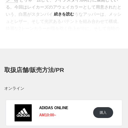
る。今回はレイカーズのアウェイカラーとして用意されたと
いう、白黒がスタンバイ。うねるようなアッパーは、メッシ
続きを読む
ュとレザー、そして光沢あるパテントを組み合わせて構成。
綺麗な2トーンカラーが目を引く仕上がりに。そして当時の
最先端技術であり、足の自然な動きに連動するように設計さ
れた、"FEET YOU WEAR" を取り入れたチャンキーなソール
ユニットも同様にモノクロームで構成。アウトソールはレイ
カーズを意識したパープルで色付けている。
日本国内では2024年11月10日にアディダス取扱店にて発売
取扱店舗/販売方法/PR
予定。価格は18,700円 (税込)。また新たな情報が入り次第、
スニーカーウォーズの
Twitter
や
Facebook
などで報告したい。
オンライン
ADIDAS ONLINE
購入
AM10:00~