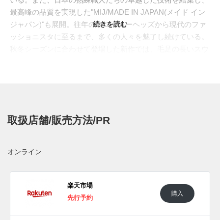
最高峰の品質を実現した"MIJ/MADE IN JAPAN(メイド イン
ジャパン)"も展開。往年のスニーカーヘッズから現代のファ
続きを読む
ッショニスタに至るまで、多くの人々を魅了し続けている。
秋冬シーズンに合わせて登場した新作では、毛足の長いスウ
ェード素材が使用され、温かみを感じさせるタンジェリンと
ブラックの2色が展開。サイドのフォームストリップには柔
らかなスウェードを配置し、鮮やかなレッドのアクセントで
スニーカーに躍動感を加えている。さらに、ライニングには
レザーを採用し、足通りの良い贅沢な仕上がりに。生成色の
取扱店舗/販売方法/PR
ソールが全体に上品さと落ち着きをもたらし、国産の厳選さ
れた素材と優れた縫製によって、長年にわたり愛用できる一
足に仕上がっている。履き込むほどに味わい深いエイジング
オンライン
が楽しめるのも、このモデルの大きな魅力。長く愛用してエ
イジングも楽しめる一足となっている。
日本国内では2024年10月25日にプーマ取扱店にて発売予
楽天市場
購入
定。価格は30,800円 (税込)。また新たな情報が入り次第、ス
先行予約
ニーカーウォーズの
Twitter
や
Facebook
などで報告したい。