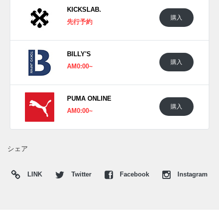
KICKSLAB.
■
TANGERINE-FROSTED IVORY(398560-02)
購入
先行予約
■
PUMA BLACK-PUMA RED(398560-01)
BILLY'S
購入
AM0:00~
PUMA ONLINE
購入
AM0:00~
シェア
LINK
Twitter
Facebook
Instagram