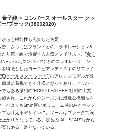
 金子綾 × コンバース オールスター クッ
/ブラック(38002020)
ながらも機能性も充実した逸足！
広告、さらにはブランドとのコラボレーション&
わたり第一線で活躍する人気スタイリスト、"
金子
ONVERSE(コンバース)
"とのコラボレーション
ルを特徴としたヨーロピアンテイストのリファイ
OUPE(オールスター クーペ)
"のアレンジモデルが登
、簡単に着脱できる仕様となっており、アッパー
もある濃紺の"ECCO LEATHER"社製の上質
も施され、これからのシーズンに最適な機能性を
クーペよりも6mm厚いボリューム感のあるカップ
ップも叶えるデザインに。ソールはブラックで統
がりとなっている。定番の"ALL STAR"ながら
が楽しめる一足となっている。