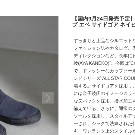
【国内9月24日発売予定】
プ エペ サイドゴア ネイビー
すっきりと上品なシルエット
ファッション誌やカタログ、
ディレクションなど、長年に
綾(AYA KANEKO)
"。今回は"
C
で、ドレッシーなカップソー
ンドシリーズ"
ALL STAR C
場する。サイドゴアを採用し
には金子綾氏のイメージカラーで
なヌバックを採用。撥水加工
備えている。さらに、通常の
ソールを採用し、スタイルア
一され、シックで洗練された仕上
も、ワンランク上のスタイル