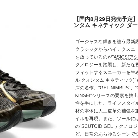
【国内8月29日発売予定】
ンタム キネティック ダークセ
ゴージャスな輝きを纏う最新
クラシックからハイテクスニ
を放っているのが"
ASICS(ア
クノロジーを踏襲し、新たな視
フィットするスニーカーを生み出し
ル クォンタム キネティック
ズの名作、"GEL-NIMBUS"、"GE
KINSEI"シリーズの要素
性を手にした、ライフスタイ
材の本体に人工皮革の補強を重
イルを再現。また、ソールに
の"SCUTOID GEL"テ
ど、日常のあらゆるシーンで