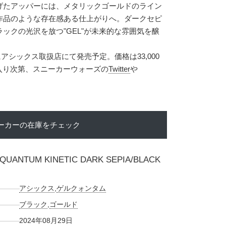
げたアッパーには、メタリックゴールドのライン
作品のような存在感ある仕上がりへ。ダークセピ
ックの光沢を放つ"GEL"が未来的な雰囲気を醸
にアシックス取扱店にて発売予定。価格は33,000
が入り次第、スニーカーウォーズの
Twitter
や
ーカーの在庫をチェック
QUANTUM KINETIC DARK SEPIA/BLACK
アシックス
,
ゲルクォンタム
ブラック
,
ゴールド
2024年08月29日