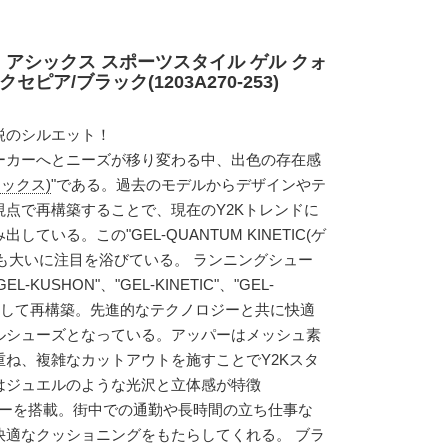
 アシックス スポーツスタイル ゲル クォ
ピア/ブラック(1203A270-253)
鋭のシルエット！
ーカーへとニーズが移り変わる中、出色の存在感
シックス)
"である。過去のモデルからデザインやテ
点で再構築することで、現在のY2Kトレンドに
ている。この"GEL-QUANTUM KINETIC(ゲ
)"も大いに注目を浴びている。 ランニングシュー
L-KUSHON"、"GEL-KINETIC"、"GEL-
を抽出して再構築。先進的なテクノロジーと共に快適
ルシューズとなっている。アッパーはメッシュ素
ね、複雑なカットアウトを施すことでY2Kスタ
はジュエルのような光沢と立体感が特徴
クノロジーを搭載。街中での通勤や長時間の立ち仕事な
快適なクッショニングをもたらしてくれる。 ブラ