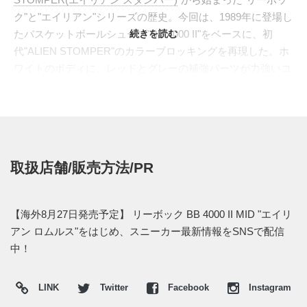
ク"と"エイリアン"シリーズの歴史。今回は、1989年に登場し
たバスケットボールシューズ"BB 4000 II"をベースに、初
続きを読む
代"ALIEN STOMPER"のカラーブロッキングを再現した。ホ
ワイトのボディに、レッドとグレーの補強パーツが力強いコ
ントラストを生み出す。ハイカットの上部には、新たにベル
クロストラップが装着され、より現代的なアレンジが加えら
れている。ヒールには、"ウェイランド・ユタニ社"のロゴが
刻まれ、映画の世界観を忠実に再現。さらに、全体に施され
たハードな汚れ加工が、まるで映画のワンシーンを切り取っ
取扱店舗/販売方法/PR
たかのようなリアルな臨場感を演出する。
海外では2024年8月27日にリーボック取扱店にて発売予定。
価格は$170。また新たな情報が入り次第、スニーカーウォー
【海外8月27日発売予定】 リーボック BB 4000 II MID "エイリ
ズの
Twitter
や
Facebook
などで報告したい。
アン ロムルス"をはじめ、スニーカー最新情報をSNSで配信
中！
LINK
Twitter
Facebook
Instagram