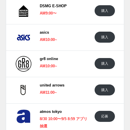
UPDATE
DSMG E-SHOP
日本国内では2024年9月6日にアシックス取扱店にて発売予
購入
AM9:00〜
定。価格は20,900円 (税込)。 また新たな情報が入り次第、ス
ニーカーウォーズの
Twitter
や
Facebook
などで報告したい。
asics
■
BROWN STORM(1203A641-200)
購入
AM10:00~
■
AZURE(1203A641-400 )
gr8 online
購入
AM10:00~
united arrows
購入
AM11:00~
atmos tokyo
応募
8/30 10:00〜9/5 8:59 アプリ
抽選