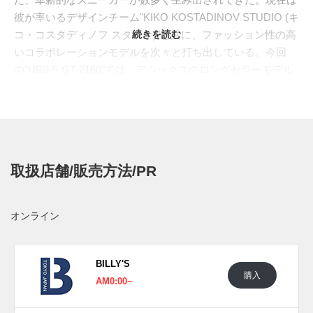
彼が率いるデザインチーム"KIKO KOSTADINOV STUDIO (キ
コ・コスタディノフ スタジオ)"と共に、ファッション性の高
続きを読む
いコラボレーションモデルを次々と打ち出している。今回
の"UB8-S GT-2160"では、アシックスのロングセラーモデル
である"GT-2000™"シリーズの流れを汲み、テクニカルなシ
ルエットが特徴的な"GT-2160"をベースに採用。スタイリン
グに取り入れた際にアクセントとして機能するように、絶妙
なカラーパレットで仕上げている。一つはブラウンとピン
ク、もう一つはブルーとイエローで彩り、スポーティさを残
取扱店舗/販売方法/PR
しつつ魅力溢れる色合いで構成。どちらもオープンメッシュ
で仕立て、アウトソールのねじれを防止するプレートはグラ
デーションをプラス、ヒールにもボーダーラインを取り入
オンライン
れ、アイコニックなシュータンのループを組み込んで完成度
を高めている。
海外では2024年8月よりアシックス取扱店にて発売開始。価
BILLY'S
購入
格は€150。
AM0:00~