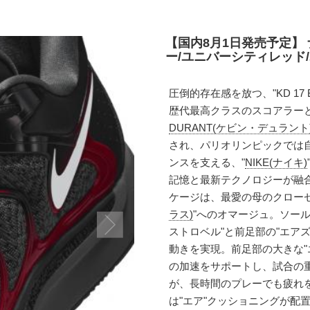
【国内8月1日発売予定】 ナ
ー/ユニバーシティレッド/ホワ
圧倒的存在感を放つ、"KD 17 
歴代最高クラスのスコアラー
DURANT(ケビン・デュラント
され、パリオリンピックでは
ンスを支える、"
NIKE(ナイキ)
記憶と最新テクノロジーが融
ケージは、最愛の母のクローゼ
ラス)
"へのオマージュ。ソー
ストロベル"と前足部の"エア
動きを実現。前足部の大きな"
の加速をサポートし、試合の
が、長時間のプレーでも疲れ
は"エア"クッショニングが配