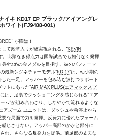
イキ KD17 EP ブラック/アイアングレ
イト(FJ9488-001)
BRED" が降臨！
として殿堂入りが確実視される、"
KEVIN
)
"。比類なき得点力は国際試合でも如何なく発揮
自身4つめの金メダルを目指す。彼のパフォーマ
"の最新シグネチャーモデル"
KD 17
"は、幼少期の
合した一足。アッパーを包み込む波打つサポート
ットにあった"
AIR MAX PLUS(エアマックスプ
ルには、足裏でクッショニングを感じられる"エア
ズーム"が組み合わさり、しなやかで流れるような
エアズーム"ユニットは、ダッシュや急停止から
重要な局面で力を発揮。反発力に優れたフォーム
を感じさせない。アッパー底部のかかと部分に
置され、さらなる反発力を提供。前足部の丈夫な