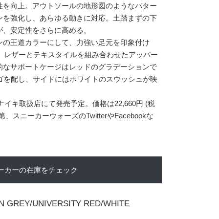
性を向上。アウトソールの地形図のようなパター
ンを強化し、あらゆる動きに対応。土踏まずの下
が、安定性をさらに高める。
ンの王道カラーにして、力強い足元を印象付け
登場。レザーとテキスタイルを組み合わせたアッパー
的なサポートケージはレッドのグラデーションで
ロゴを配し、サイドにはホワイトのスウッシュが映
ナイキ取扱店にて発売予定。価格は22,660円 (税
次第、スニーカーウォーズの
Twitter
や
Facebook
な
ーカーの在庫をチェック
ON GREY/UNIVERSITY RED/WHITE