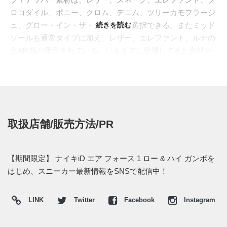
ロコダイル、ポニー、クロム、デニム、ツリーカモフラージ
ュ、グロー・イン・ザ・ダークから選択できる。またミッド
続きを読む
ソールも通常タイプに加え、レザー、エレファント、ルナの
全4種類が用意されている。いままでに登場してきた素材や
カラーリングを統括したといっても過言ではない、史上最強
のオプションとなっている。
現在は
ナイキiD
のサイトにてオーダーを受付中！価格はロー
カットが22,000円、ハイカットが24,000円。ちなみに今回の
素材オプションは期間限定展開となるそうだ。
取扱店舗/販売方法/PR
【期間限定】 ナイキiD エア フォース 1 ロー & ハイ ガンボを
はじめ、スニーカー最新情報をSNSで配信中！
LINK
Twitter
Facebook
Instagram