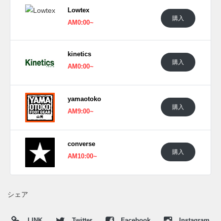
Lowtex
購入
AM0:00~
kinetics
購入
AM0:00~
yamaotoko
購入
AM9:00~
converse
購入
AM10:00~
シェア
LINK
Twitter
Facebook
Instagram