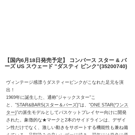
【国内6月18日発売予定】 コンバース スター & バ
ーズ US スウェード "ダスティ ピンク"(35200740)
ヴィンテージ感漂うダスティーピンクがこなれた足元を演
出！
1969年に誕生した、通称"ジャックスター"こ
と、"
STAR&BARS(スター＆バーズ)
"は、"
ONE STAR(ワンス
ター)
"の派生モデルとしてバスケットプレイヤー向けに開発
された。象徴的な★マークと2本のサイドラインは、デザイ
ン性だけでなく、激しい動きをサポートする機能性も兼ね備
えている。足馴染みの良いレザーに続き、翌年には発色に優