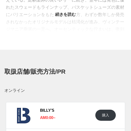
れたスウェードもラインナップ、バスケットシューズの素材
にバリエーションをもたらした。一方、わずか数年しか発売
続きを読む
されなかったオリジナルモデルは枯渇化が進み、ヴィンテー
ジマニア垂涎の一足へ。オーセンティックな佇まいは、復刻
が進む現在でもコアなファンを魅了している。古き良き米国
生産時代のデザインを表現しつつ、モダンな履き心地へとア
ップデートした"U.S. ORIGINATOR(U.S. オリジネーター)"ス
ペックより、ヴィンテージ感が漂うダスティーピンクが登
場。アッパーには毛足の長い上質なスウェードを採用。長期
取扱店舗/販売方法/PR
保管を思わせるムラ感を加えたシューレースや、艶出し加工
を施した生成りのテープを加え、デッドストックさながらの
風合いを再現した。
オンライン
日本国内では2024年6月18日にコンバース取扱店にて発売予
定。価格は。また新たな情報が入り次第、スニーカーウォー
ズの
Twitter
や
Facebook
などで報告したい。
BILLY'S
購入
AM0:00~