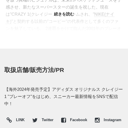
感させ、新たなスーパースターの誕生を祝した。現在
は"CRAZY 1(クレイジー 1)"とリネームされ、"
続きを読む
NIKE(ナイ
キ)
"と契約する以前の"コービー"の代表作として多くのファ
ンを魅了している。 2連覇をかけて臨んだ2001年のプレーオ
フ仕様が、2014年以来10年ぶりに復刻。ベースカラーは、艶
やかな質感を強調したオリジナルの"
メタリックシルバー
"を
思わせる一方で、アッパーの素材を通気性と軽量性に優れた
メッシュへとアップデート。反発性の強いEVAに"TORSION
SYSTEM"を内蔵したミッドソールは、艶やかなメタリック
取扱店舗/販売方法/PR
で染め上げられ、ヘリンボーンパターンを刻むアウトソール
やライニングはブラックで引き締めた。無彩色を基調とした
トーナルな装いは、2000年代モデルならではの機能美を強
【海外2024年発売予定】アディダス オリジナルス クレイジー
調。コート内外で個性を演出し、往年のコービーファンはも
1 "プレーオフ"をはじめ、スニーカー最新情報をSNSで配信
ちろん、Z世代にも刺さる仕上がりへ。
中！
海外では2024年に発売予定。また新たな情報が入り次第、ス
ニーカーウォーズの
Twitter
や
Facebook
などで報告したい。
LINK
Twitter
Facebook
Instagram