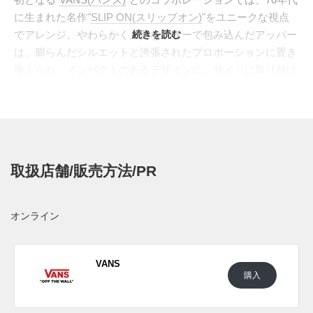
に生まれた名作"
SLIP ON(スリップオン)
"をユニークな視点
でアレンジ。やわらかく上質なレザーで包み込んだアッパー
続きを読む
は、膨らんだシルエットと誇張されたプロポーションに置き
換えられ、インパクトのあるデザインに。サイドに取り付け
られたレザーピスタグは高級感をプラスし、2重のフォクシ
ングテープは光沢のあるものにすることでモダンさを引き出
している。また、インソールにはコラボレーションの証とし
て"PROENZA SCHOULER"のロゴが刻まれている。カラー
リングはブラック、エクリュ、レジンの3色展開となってお
取扱店舗/販売方法/PR
り、どれもエレガントで洗練された仕上がり。
日本国内では2024年5月30日にバンズにて発売予定。価格は
29,700円 (税込)。また新たな情報が入り次第、スニーカーウ
オンライン
ォーズの
Twitter
や
Facebook
などで報告したい。
VANS
購入