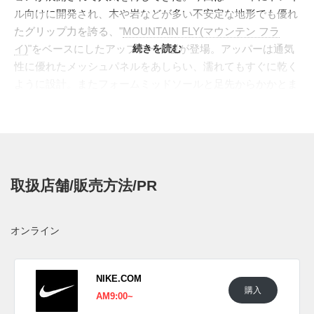
ル向けに開発され、木や岩などが多い不安定な地形でも優れ
たグリップ力を誇る、"
MOUNTAIN FLY(マウンテン フラ
イ)
"をベースにしたアップデート版が登場。アッパーは通気
続きを読む
性に優れたメッシュパネルをあしらい、濡れてもすぐに乾く
ように設計。またフォームミッドソールと足先からかかとま
で伸びた軽量のプレートにより、どんなシチュエーションで
も強度を保ち安定した履き心地を実現。アウトソールは、マ
ウンテンバイクのタイヤをイメージした悪路仕様のトラクシ
ョンパターンを採用。アッパーはその機能性の高さを保証す
る"acg"のロゴを大きくプリント。シューレースはトグル付
取扱店舗/販売方法/PR
きで素早くフィッティングが可能となっている。本作は自然
に溶け込むグリーンベースをメインに使い、差し色にはグレ
ーを落とし込んで、アウトドアスタイルからタウンユースま
オンライン
で足元で個性を発揮してくれる配色となっている。
日本国内では2024年5月12日にNIKE.COMにて発売予定。価
格は22,330円 (税込)。また新たな情報が入り次第、スニーカ
NIKE.COM
購入
ーウォーズの
Twitter
や
Facebook
などで報告したい。
AM9:00~