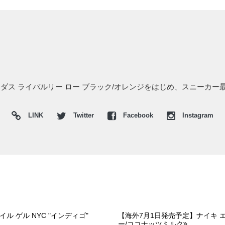
ダス ライバルリー ロー ブラック/オレンジをはじめ、スニーカー
LINK
Twitter
Facebook
Instagram
ル ゲル NYC "インディゴ"
【海外7月1日発売予定】ナイキ エ
ー/ココナッツミルク