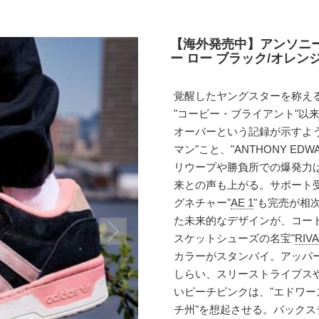
【海外発売中】アンソニー
ー ロー ブラック/オレンジ(I
覚醒したヤングスターを称え
"コービー・ブライアント"以来
オーバーという記録が示すよ
マン"こと、"ANTHONY E
リウープや勝負所での爆発力は
来との声も上がる。サポート受
グネチャー"
AE 1
"も完売が相
た未来的なデザインが、コー
スケットシューズの名宝"
RIV
カラーがスタンバイ。アッパ
しらい、スリーストライプス
いピーチピンクは、"エドワー
チ州"を想起させる。バックス