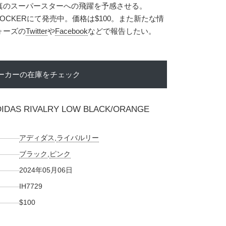
真のスーパースターへの飛躍を予感させる。
TLOCKERにて発売中。価格は$100。また新たな情
ォーズの
Twitter
や
Facebook
などで報告したい。
ーカーの在庫をチェック
IDAS RIVALRY LOW BLACK/ORANGE
アディダス
,
ライバルリー
ブラック
,
ピンク
2024年05月06日
IH7729
$100