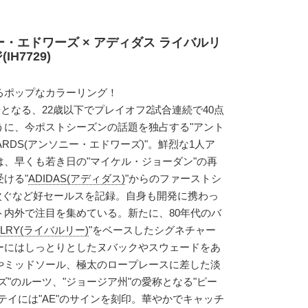
・エドワーズ × アディダス ライバルリ
H7729)
るポップなカラーリング！
となる、22歳以下でプレイオフ2試合連続で40点
うに、今ポストシーズンの話題を独占する"アント
DWARDS(アンソニー・エドワーズ)"。鮮烈な1人ア
、早くも若き日の"マイケル・ジョーダン"の再
ける"
ADIDAS(アディダス)
"からのファーストシ
次ぐなど好セールスを記録。自身も開発に携わっ
ト内外で注目を集めている。新たに、80年代のバ
ALRY(ライバルリー)
"をベースしたシグネチャー
ーにはしっとりとしたヌバックやスウェードをあ
やミッドソール、極太のロープレースに差した淡
ズ"のルーツ、"ジョージア州"の愛称となる"ピー
テイには"AE"のサインを刻印。華やかでキャッチ