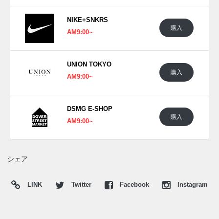
チした逸足となっている。
NIKE+SNKRS
海外では2024年に発売予定。価格は$300。
購入
AM9:00~
UPDATE
日本国内では2024年5月16日にNIKE+SNKRSにて発売予定。
UNION TOKYO
価格は44,550円 (税込)。 また新たな情報が入り次第、スニー
購入
AM9:00~
カーウォーズの
Twitter
や
Facebook
などで報告したい。
DSMG E-SHOP
購入
AM9:00~
シェア
LINK
Twitter
Facebook
Instagram