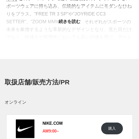
ポーツウェアに持ち込み、伝統的なアイテムにモダンなひね
りをプラス。"FREE TR 3 SP"や"JOYRIDE CC3
SETTER"、"ZOOM MMW 004"など、それぞれがスポーツの
続きを読む
未来を象徴するような革新的なデザインとなり、見た目だけ
でなく、快適さや実用性においても高い評価を受け、アート
作品のようなビジュアルと機能性を兼ね備えている。
2024年の最新コレクションからは、"ZOOM MMW 6 TRD
RUN"がデビュー。前足部には特大の衝撃吸収性を発揮す
る"ビジブル・ズームエアポッド"を搭載。"フルマラソン2時
間切り"、という人類の限界に挑んだ名作ランニングシュー
取扱店舗/販売方法/PR
ズ"ZOOM ALPHAFLY"のハイスペックを宿したデザインとな
り、最新鋭の履き心地を体感できる。一方、前後にスプリッ
トされ、ヒールに大きく高さを持たせたソールユニット
オンライン
は、"GIVENCHY"時代に"MMW"が手掛けた傑作、"TK-
360"や"TK-MX"も彷彿させる。最軽量を目指したアッパーは
特殊な編み方のシースルーのニットを使い、補強が必要な箇
NIKE.COM
購入
所にのみサポートパーツを組み込んでいる。"NIKE"の最高峰
AM9:00~
のテクノロジーと"M.WILLIAMS"のスタイルが高次元でマッ