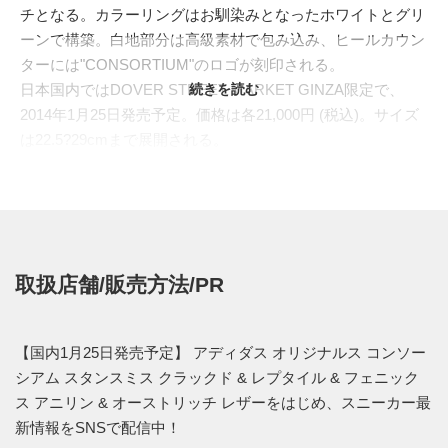
チとなる。カラーリングはお馴染みとなったホワイトとグリ
ーンで構築。白地部分は高級素材で包み込み、ヒールカウン
ターには"CONSORTIUM"のロゴが刻印される。
日本国内ではDOVER STREET MARKET GINZA限定で、
続きを読む
2014年1月25日発売予定。価格は各21,000円 (税込)。サイズ
は22.5?29cmまで展開される。
取扱店舗/販売方法/PR
【国内1月25日発売予定】 アディダス オリジナルス コンソー
シアム スタンスミス クラックド & レプタイル & フェニック
ス アニリン & オーストリッチ レザーをはじめ、スニーカー最
新情報をSNSで配信中！