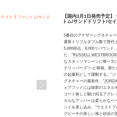
【国内3月1日発売予定】 
トム/サンドドリフト/セイル/
5番目のアナザーシグネチャ
通算トリプルダブル数で歴代ト
5,000得点、8,000リバウ
た、"
RUSSELL WESTBR
なスタッツマシーンに唯一欠け
クリッパーズ"へと移籍。新た
の起爆剤として躍動する。"ジ
グネチャーの最新作、"
JORD
ォアフットには抜群のエネルギー
コート狭しと駆け回るアグレ
カルなアッパーは柔らかなベ
ントを差し込み、"ウエストブ
グビーチの美しい海と砂浜の