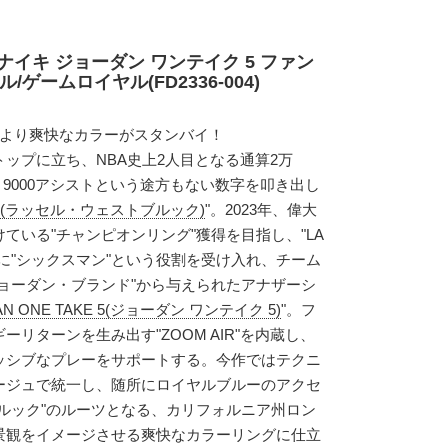
ナイキ ジョーダン ワンテイク 5 ファン
ゲームロイヤル(FD2336-004)
ーより爽快なカラーがスタンバイ！
ップに立ち、NBA史上2人目となる通算2万
ンド、9000アシストという途方もない数字を叩き出し
OOK(ラッセル・ウェストブルック)
"。2023年、偉大
ている"チャンピオンリング"獲得を目指し、"LA
に"シックスマン"という役割を受け入れ、チーム
ョーダン・ブランド"から与えられたアナザーシ
AN ONE TAKE 5(ジョーダン ワンテイク 5)
"。フ
リターンを生み出す"ZOOM AIR"を内蔵し、
ッシブなプレーをサポートする。今作ではテクニ
ージュで統一し、随所にロイヤルブルーのアクセ
ルック"のルーツとなる、カリフォルニア州ロン
景観をイメージさせる爽快なカラーリングに仕立