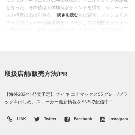
となった。その後は人体構造からヒントを得て、シューレー
スの構造はあばら骨を、アウトソールは背骨、メッシュとス
続きを読む
エードのアッパーは筋繊維をイメージして独創的なデザイン
を完成させた。誕生から29年が経った現在も、"
NIKE(ナイ
キ)
"の定番モデルとしてニューカラーが続々とラインナップ
して幅広い世代から愛されている。
最新カラーでは、モダンで都会的なイメージを持つグレート
ーンで構成。サイドボーダーもトーンの異なるグレーを重ね
てグラデーションを作り出し、ソールも重厚感あるダークグ
取扱店舗/販売方法/PR
レーで染め上げるなど、一貫してモノクロームで仕立てるこ
とで控えめながらも洒落たシルエットに仕上げている。
海外では2024年にナイキ取扱店にて発売予定。価格は
【海外2024年発売予定】 ナイキ エアマックス95 グレー/ブラ
$175。また新たな情報が入り次第、スニーカーウォーズの
ックをはじめ、スニーカー最新情報をSNSで配信中！
Twitter
や
Facebook
などで報告したい。
LINK
Twitter
Facebook
Instagram