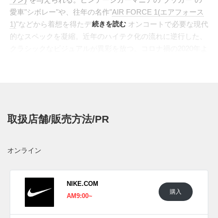
愛車"シボレー"や、往年の名作"
AIR FORCE 1(エアフォース
1)
"などから着想を得たデザインに、オンコートで必要な現代
続きを読む
的なスペックを凝縮。近年のハイテク化の流れに逆行した、
クラシックなビジュアルが異彩を放つ。コロナ禍の2020年よ
り共に暮らす愛犬、"HAVEN(ヘイブン)"の名を冠したニュー
カラーが登場。アッパーは、ワークウェアからインスパイア
されたキャンバス素材とプレミアムレザーでパネリング。メ
インカラーのブラックは、犬種の"カネコルソ"ならではの艶
やかな毛並みや引き締まった体躯を、そして、メタリックブ
取扱店舗/販売方法/PR
ロンズに輝くスウッシュや"BOOK"のロゴは、"HAVEN"の愛
らしい目の色を表現した。愛犬への想いを注ぎつつ、足元を
引き締める洗練された仕上がりは、コート内外で注目を集め
オンライン
そうだ。
海外では2024年に4月6日に発売予定。価格は$140。
NIKE.COM
購入
UPDATE
AM9:00~
日本国内では2024年5月17日にNIKE.COMにて発売予定。価