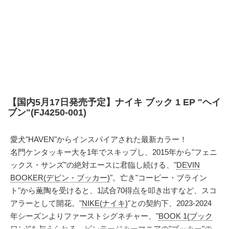
【国内5月17日発売予定】ナイキ ブック 1 EP "ヘイ
ブン"(FJ4250-001)
愛犬"HAVEN"からインスパイアされた最新カラー！
名門ケンタッキー大を1年でスキップし、2015年から"フェニ
ックス・サンズ"の絶対エースに君臨し続ける、"
DEVIN
BOOKER(デビン・ブッカー)
"。亡き"コービー・ブライン
ト"から薫陶を受けると、1試合70得点を叩き出すなど、スコ
アラーとして開花。"
NIKE(ナイキ)
"との契約下、2023-2024
年シーズンよりファーストシグネチャー、"
BOOK 1(ブック
ワン)
"を与えられる。ビンテージカーマニアの"ブッカー"の