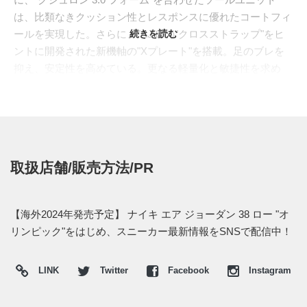
は、比類なきクッション性とレスポンスに優れたコートフィ
ールを実現した。さらに、"AJ 8"の"クロスストラップ"をヒ
続きを読む
ントに開発された新機軸の"Xプレート"を搭載。足のブレを
抑え、安定性を高めている。更なる軽量化と敏捷性を求め
た
"ローカット"バージョン
より、"パリ・オリンピック"開催
を祝したカラーが登場。アッパー全体を染め上げるグレイッ
シュな色彩と、ヒールにかけてのアーティスティックな刺繍
は、パリの美しい景観を創り出す荘厳な建造物群、"オスマ
ン建築"を想起させる。左足のシュータンには、平和、団
取扱店舗/販売方法/PR
結、友愛の象徴となる"聖火"を運ぶ"トーチ"のグラフィック
をデザイン。随所に炎のようなアクセントカラーを差し、オ
リンピックイヤーに捧げるシンボリックな装いへ。
【海外2024年発売予定】 ナイキ エア ジョーダン 38 ロー "オ
海外では2024年に発売予定。価格は$175。また新たな情報
リンピック"をはじめ、スニーカー最新情報をSNSで配信中！
が入り次第、スニーカーウォーズの
Twitter
や
Facebook
などで
報告したい。
LINK
Twitter
Facebook
Instagram