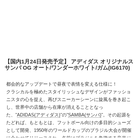
【国内1月24日発売予定】 アディダス オリジナルス
サンバ OG オート/ワンダーホワイト/ガム(IG6170)
都会的なアップデートで昼夜で表情を変える仕様に！
クラシカルを極めたスタイリッシュなデザインがファッショ
ニスタの心を捉え、再びスニーカーシーンに旋風を巻き起こ
し、世界中の店舗から在庫が消えることとなっ
た、"
ADIDAS(アディダス)
"の"
SAMBA(サンバ)
"。その起源を
たどれば、もともとは、フットボール向けの多目的シューズ
として開発、1950年のワールドカップのブラジル大会が開催
に合わせてリリースされ、名前はブラジルを象徴する音楽ジ