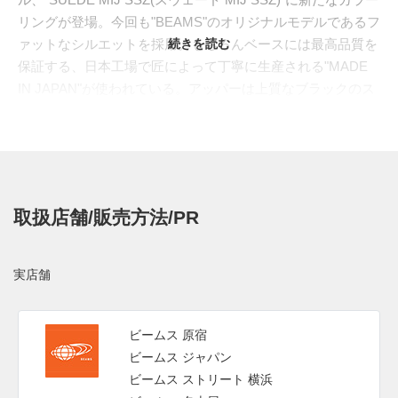
リングが登場。今回も"BEAMS"のオリジナルモデルであるフ
ァットなシルエットを採用。もちろんベースには最高品質を
続きを読む
保証する、日本工場で匠によって丁寧に生産される"MADE
IN JAPAN"が使われている。アッパーは上質なブラックのス
ウェードがあしらわれ、サイドを流れるフォームストリップ
にはシルバーを配置。オリジナルカラーを踏襲しながらも、
肉厚なアッパーやシュータン、履き心地の良いクッション性
が特徴的。またフロントを飾るシューレースループには、
〈SSZ〉のアイコンであるリーガルパッドを本物のノートに
取扱店舗/販売方法/PR
見えるよう、複数枚のタグを縫い合わせて配置した。
日本国内では2024年1月27日にBEAMS取扱店にて発売予
定。価格は26,400円 (税込)。また新たな情報が入り次第、ス
実店舗
ニーカーウォーズの
Twitter
や
Facebook
などで報告したい。
ビームス 原宿
ビームス ジャパン
ビームス ストリート 横浜