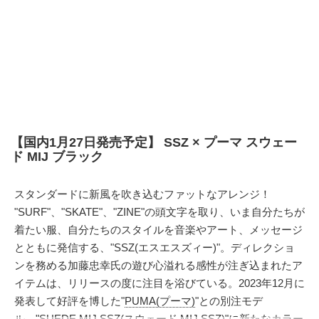
【国内1月27日発売予定】 SSZ × プーマ スウェー
ド MIJ ブラック
スタンダードに新風を吹き込むファットなアレンジ！
"SURF"、"SKATE"、"ZINE"の頭文字を取り、いま自分たちが
着たい服、自分たちのスタイルを音楽やアート、メッセージ
とともに発信する、"SSZ(エスエスズィー)"。ディレクショ
ンを務める加藤忠幸氏の遊び心溢れる感性が注ぎ込まれたア
イテムは、リリースの度に注目を浴びている。2023年12月に
発表して好評を博した"
PUMA(プーマ)
"との別注モデ
ル、"SUEDE MIJ SSZ(スウェード MIJ SSZ)"に新たなカラー