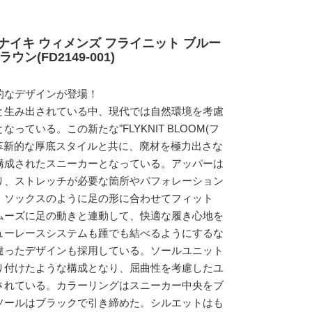
ナイキ ウィメンズ フライニット ブルー
ン(FD2149-001)
的なデザインが登場！
と生み出されている中、現代では自然環境を考慮
ている。この新たな"FLYKNIT BLOOM(フ
た革新的な厚底スタイルと共に、廃材を極力出さな
構成されたスニーカーとなっている。アッパーは
り、ストレッチが必要な箇所やパフォレーション
。ソックスのように足の形に合わせてフィット
ムーズに足の動きと連動して、快適な履き心地を
ューレースシステムも踵でも結べるようにするな
違ったデザインも採用している。ソールユニット
り付けたような構成となり、屈曲性を考慮したユ
されている。カラーリングはスニーカー中央をブ
ソールはブラックで引き締めた。シルエットはも