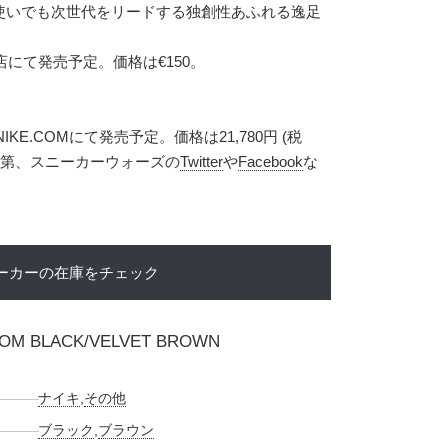
使いでも次世代をリードする独創性あふれる逸足
店にて発売予定。価格は€150。
IKE.COMにて発売予定。価格は21,780円 (税
次第、スニーカーウォーズの
Twitter
や
Facebook
な
ーカーの在庫をチェック
OOM BLACK/VELVET BROWN
ナイキ
,
その他
ブラック
,
ブラウン