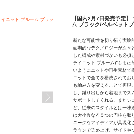
【国内2月7日発売予定】 
ム ブラック/ベルベットブラウ
新たな可能性を切り拓く実験
画期的なテクノロジーが次々
した構成や素材づかいも必須となっ
ライニット ブルーム)"もま
いようにニットや再生素材で
ニットで全てを構成されてお
も編み方を変えることで再現
し、蹴り出しから着地までス
サポートしてくれる。またシ
ど、従来のスタイルとは一味
は大小異なる５つの円柱を取
ニークなアイディアが具現化
ラウンで染め上げ、サイドや