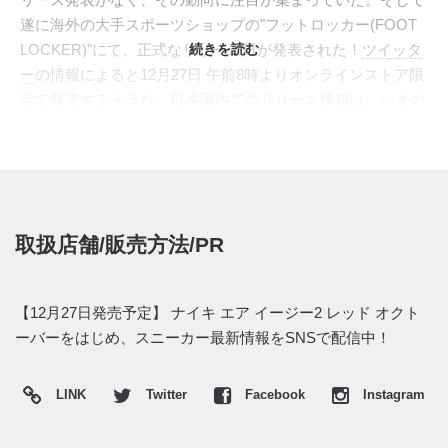
遂に海外の大手スポーツショップの"フットロッカー(FOOT
LOCKER)"にて、正式なリリース日が発表された！
続きを読む
ツイッタ
ー
の情報によると12月27日 午前8時よりオンラインストア限
定で発売するそうだ。日本国内でのリリース情報は、いまの
ところは入ってきていない。また他のリリース情報などが分
かり次第、スニーカーウォーズで再度紹介したいと思う。
ちなみにカニエ・ウェストはロイヤリティの問題からナイキ
との契約を打ち切り、アディダスとパートナーシップを結ん
でいる。そのためエアイージーシリーズは、今作で最後だと
取扱店舗/販売方法/PR
予想される。来年の9月にはアディダスからカニエウェスト
がデザインした全20足が発売予定となっている。
【12月27日発売予定】 ナイキ エア イージー2 レッド オクト
(※2013年12月25日追記)
ーバーをはじめ、スニーカー最新情報をSNSで配信中！
フットロッカーでは発売未定となったようだ。また新たな情
報が入り次第、更新したいと思う。
LINK
Twitter
Facebook
Instagram