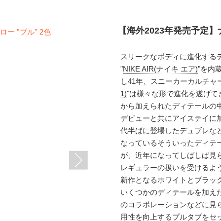
【海外2023年発売予定】ナ
スリークなボディに進化する
"
NIKE AIR(ナイキ エア)
"を内
し41年、スニーカーカルチャ
1)
"は様々な形で進化を遂げ
から加えられたディテールの
デビューと共にアイステイに加
代半ばに登場したデュブレなど
なっているそういったディテ
が、近年になってしばしば見
レギュラーの扱いを受けるよ
新作となるホワイトとブラッ
いくつかのディテールを加え
のコラボレーションなどに見
用性を向上するプルタブをセ