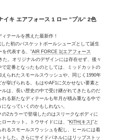
イキ エアフォース 1 ロー "プル" 2色
ディテールを携えた最新作！
蔵した初のバスケットボールシューズとして誕生
ーを代表する、"
AIR FORCE 1(エアフォース
てきた。オリジナルのデザインには存在せず、後々
中で定番となったものとしては、ミッドカットの
えられたスモールスウッシュや、同じく1990年
が挙げられる。もはやAF1に欠かせない要素と
ールは、長い歴史の中で受け継がれてきたものだ
られる新たなディテールも年月が積み重なる中で
うになっていくのかもしれない。
クの2カラーで登場したのはスリークなボディに
たローカット。トウサイドには、"
KITH(キス)
"と
られるスモールスウッシュを配し、ヒールには着
ットした。さらにサイドパネルにはリップストッ