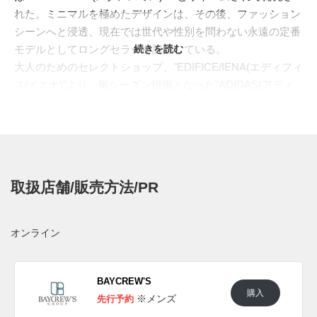
れた。ミニマルを極めたデザインは、その後、ファッション
シーンへと浸透、現在では世代や性別を問わない永遠の定番
モデルとしてロングセラーを記録している。
続きを読む
大人のためのセレクトショップ、"EDIFICE/IENA(エディフィ
ス/イエナ)"より、毎シーズン恒例となった"
ADIDAS(アディ
ダス)
"の別注モデルが登場。リアルレザーの上質さが際立
つ"STAN SMITH LUX(スタンスミス ラックス)"をベースに、
ラグジュアリーなスネーク柄をミックス。アッパーは上質さ
を際立たせる肉厚でソフトタッチのレザーを使用。シュータ
ンにはリアルな質感を再現したスネーク柄で記憶に残る表情
取扱店舗/販売方法/PR
を生み出した。サイドを飾る"STAN SMITH"のテキストロ
ゴ、ヒールタブの同じくサインもシルバーにすることで、タ
イムレスで落ち着いた雰囲気の中にも洗練されたイメージを
オンライン
作り出すことに成功している。
日本国内では2023年11月24日より、BAYCREW'S ONLINEに
て先行予約開始。2024年1月にEDIFICEおよびIENAにて発売
BAYCREW'S
購入
予定。価格は18,700円 (税込)。また新たな情報が入り次第、
※メンズ
先行予約
スニーカーウォーズの
Twitter
や
Facebook
などで報告したい。