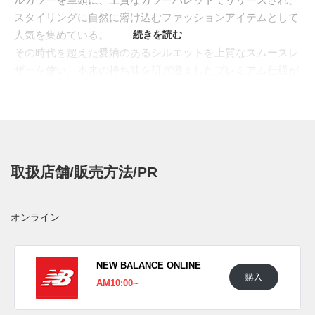
スタイリングに自然に溶け込むファッションアイテムとして
人気を集めている。
続きを読む
その時代を超えた愛嬌のあるシルエットを上質なスムースレ
ザーを使い、本来の持ち味を研ぎ澄ましたプレミアム仕様が
登場。艶やかなネイビーのレザーを贅沢に使ってアッパーを
構成し、履き込むごとに馴染むエイジングも味わえる仕上が
りとなっている。サイドのNロゴには、リフレクティブ素材
をアンダーレイに採用し、スタンダードな雰囲気を演出。そ
の他にもライニングにナチュラルカラーのレザー張りとし、
取扱店舗/販売方法/PR
足あたりを良くするなど、細部まで抜かりないこだわりも見
逃せない。
日本国内では2023年11月24日にニューバランス取扱店にて
オンライン
発売予定。価格は37,400円 (税込)。また新たな情報が入り次
第、スニーカーウォーズの
Twitter
や
Facebook
などで報告した
い。
NEW BALANCE ONLINE
購入
AM10:00~