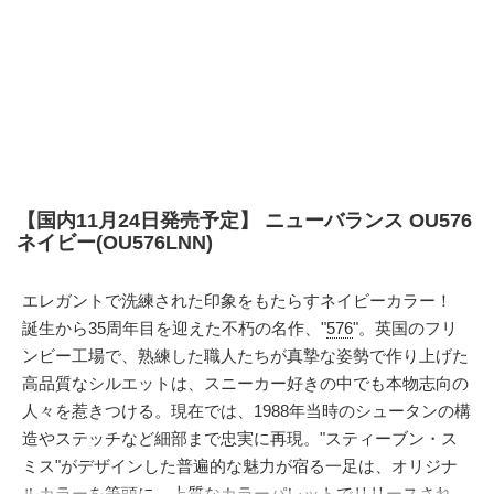
【国内11月24日発売予定】 ニューバランス OU576
ネイビー(OU576LNN)
エレガントで洗練された印象をもたらすネイビーカラー！
誕生から35周年目を迎えた不朽の名作、"
576
"。英国のフリ
ンビー工場で、熟練した職人たちが真摯な姿勢で作り上げた
高品質なシルエットは、スニーカー好きの中でも本物志向の
人々を惹きつける。現在では、1988年当時のシュータンの構
造やステッチなど細部まで忠実に再現。"スティーブン・ス
ミス"がデザインした普遍的な魅力が宿る一足は、オリジナ
ルカラーを筆頭に、上質なカラーパレットでリリースされ、