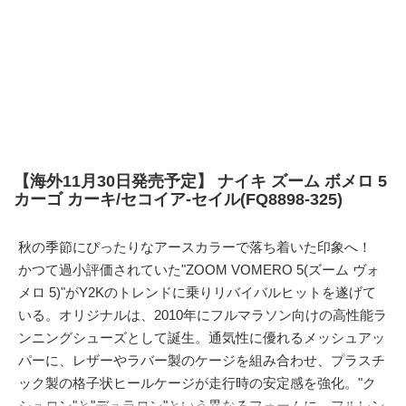
【海外11月30日発売予定】 ナイキ ズーム ボメロ 5
カーゴ カーキ/セコイア-セイル(FQ8898-325)
秋の季節にぴったりなアースカラーで落ち着いた印象へ！
かつて過小評価されていた"ZOOM VOMERO 5(ズーム ヴォ
メロ 5)"がY2Kのトレンドに乗りリバイバルヒットを遂げて
いる。オリジナルは、2010年にフルマラソン向けの高性能ラ
ンニングシューズとして誕生。通気性に優れるメッシュアッ
パーに、レザーやラバー製のケージを組み合わせ、プラスチ
ック製の格子状ヒールケージが走行時の安定感を強化。"ク
シュロン"と"デュラロン"という異なるフォームに、フルレン