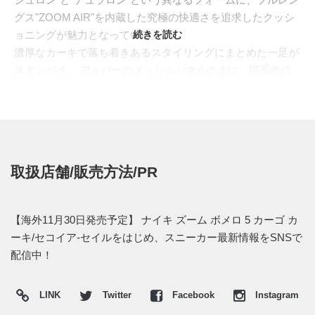
グス"ZOOM AIR"を内蔵した究極の快適さを追求したクッシ
ョニングが魅力となっている。
続きを読む
濃厚なカーキで落ち着きあるスタイリングにまとめた一足が
スタンバイ。 アッパーのメッシュパネルの上に、同系色の
補強パーツとヒールケージを重ねて統一感ある仕上がりへ。
またリフレクティブ素材をシューズに張り巡らせることで夜
間の視認性も高めている。ランニングシーンからタウンユー
スまで、シームレスに履ける万能な逸足となっている。
海外では2023年11月30日にナイキ取扱店にて発売予定。価
取扱店舗/販売方法/PR
格は$160。また新たな情報が入り次第、スニーカーウォーズ
の
Twitter
や
Facebook
などで報告したい。
【海外11月30日発売予定】 ナイキ ズーム ボメロ 5 カーゴ カ
ーキ/セコイア-セイルをはじめ、スニーカー最新情報をSNSで
配信中！
LINK
Twitter
Facebook
Instagram